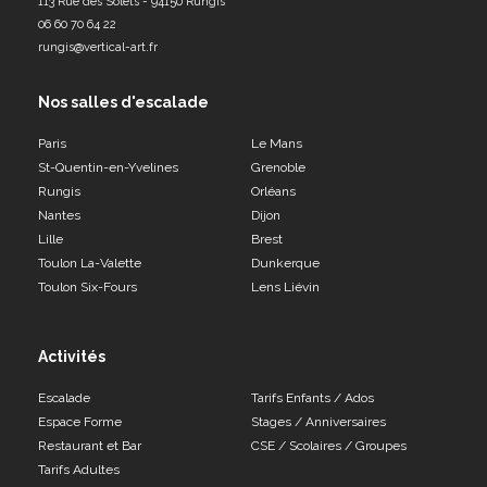
113 Rue des Solets - 94150 Rungis
06 60 70 64 22
rungis@vertical-art.fr
Nos salles d'escalade
Paris
Le Mans
St-Quentin-en-Yvelines
Grenoble
Rungis
Orléans
Nantes
Dijon
Lille
Brest
Toulon La-Valette
Dunkerque
Toulon Six-Fours
Lens Liévin
Activités
Escalade
Tarifs Enfants / Ados
Espace Forme
Stages / Anniversaires
Restaurant et Bar
CSE / Scolaires / Groupes
Tarifs Adultes