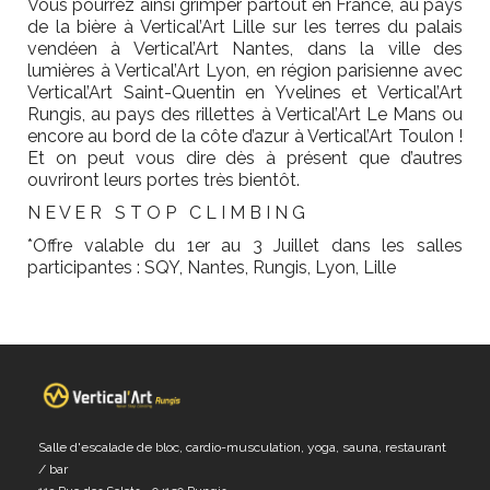
Vous pourrez ainsi grimper partout en France, au pays
de la bière à Vertical’Art Lille sur les terres du palais
vendéen à Vertical’Art Nantes, dans la ville des
lumières à Vertical’Art Lyon, en région parisienne avec
Vertical’Art Saint-Quentin en Yvelines et Vertical’Art
Rungis, au pays des rillettes à Vertical’Art Le Mans ou
encore au bord de la côte d’azur à Vertical’Art Toulon !
Et on peut vous dire dès à présent que d’autres
ouvriront leurs portes très bientôt.
N E V E R S T O P C L I M B I N G
*Offre valable du 1er au 3 Juillet dans les salles
participantes : SQY, Nantes, Rungis, Lyon, Lille
Salle d'escalade de bloc, cardio-musculation, yoga, sauna, restaurant
/ bar